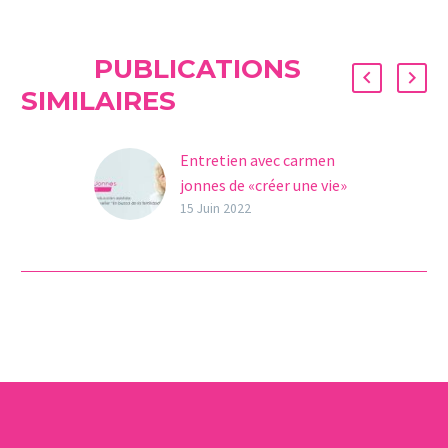
PUBLICATIONS
SIMILAIRES
Entretien avec carmen
jonnes de «créer une vie»
Carmen Jonnes, experte
15 Juin 2022
en reproduction assistée,
mère par FIV et auteure
du best-seller « En quête
de la fertilité ».
Aujourd’hui, elle…