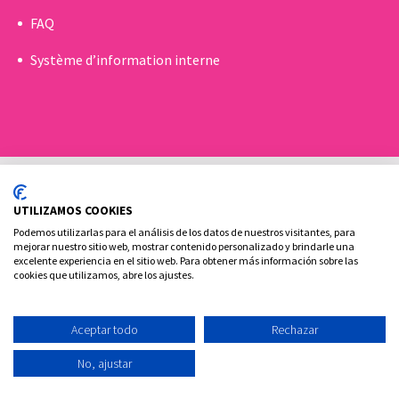
FAQ
Système d’information interne
UTILIZAMOS COOKIES
Podemos utilizarlas para el análisis de los datos de nuestros visitantes, para
mejorar nuestro sitio web, mostrar contenido personalizado y brindarle una
excelente experiencia en el sitio web. Para obtener más información sobre las
Politique de Cookies
Politique de confidentialité
cookies que utilizamos, abre los ajustes.
Contact
Aceptar todo
Rechazar
Ovoclinic ©2026
No, ajustar