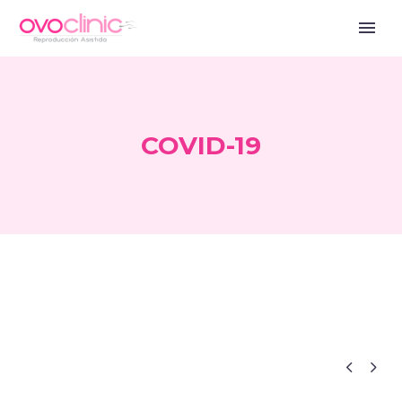
COVID-19


Blog ES