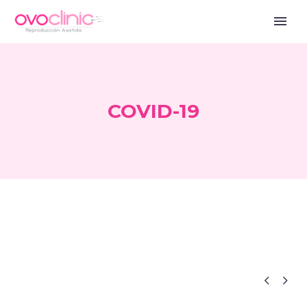
COVID-19


Blog ES