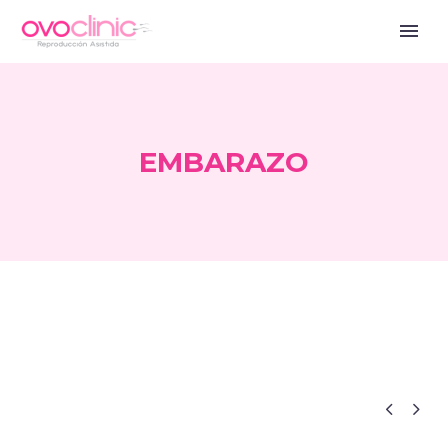
EMBARAZO


Blog ES