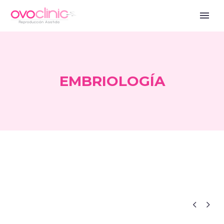
EMBRIOLOGÍA


Blog ES