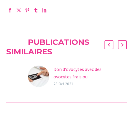
PUBLICATIONS
SIMILAIRES
Don d’ovocytes avec des
ovocytes frais ou
vitrifiés?
28 Oct 2021
Lorsqu’un couple décide
de suivre un traitement
de fertilité en utilisant
des ovules donnés (don
d’ovocytes), ceux-ci
peuvent être frais…