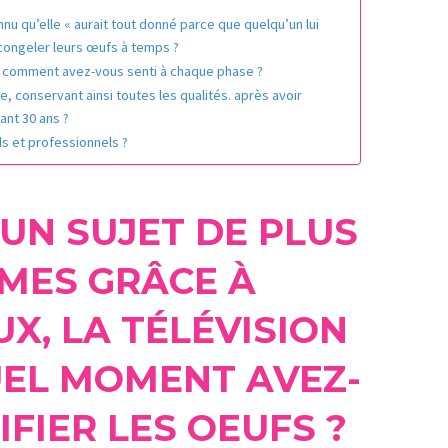
nnu qu’elle « aurait tout donné parce que quelqu’un lui
congeler leurs œufs à temps ?
et comment avez-vous senti à chaque phase ?
, conservant ainsi toutes les qualités. après avoir
ant 30 ans ?
ls et professionnels ?
 UN SUJET DE PLUS
MMES GRÂCE À
X, LA TÉLÉVISION
UEL MOMENT AVEZ-
IFIER LES OEUFS ?