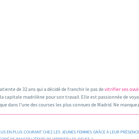
iente de 32 ans qui a décidé de franchir le pas de
vitrifier ses ovu
la capitale madrilène pour son travail. Elle est passionnée de voya
rque dans l’une des courses les plus connues de Madrid. Ne manquez 
E PLUS EN PLUS COURANT CHEZ LES JEUNES FEMMES GRÂCE À LEUR PRÉSENCE
DÉ DE PASSER L’ÉTAPE DE VITRIFIER LES OEUFS ?