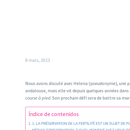
8 mars, 2023
Nous avons discuté avec Helena (pseudonyme), une pat
andalouse, mais elle vit depuis quelques années dans 
course à pied
. Son prochain défi sera de battre sa ma
Índice de contenidos
1. LA PRÉSERVATION DE LA FERTILITÉ EST UN SUJET D
MÉDIAS D’INFORMATION. À QUEL MOMENT AVEZ-VOUS DÉCI