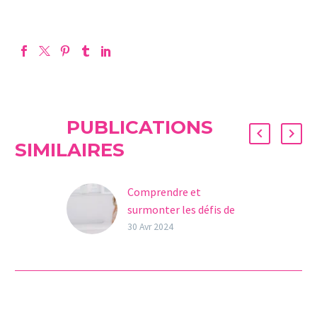
PUBLICATIONS
SIMILAIRES
Comprendre et
surmonter les défis de
l’implantation
30 Avr 2024
embryonnaire en PMA
Dans le domaine
complexe de la
Procréation
Médicalement Assistée