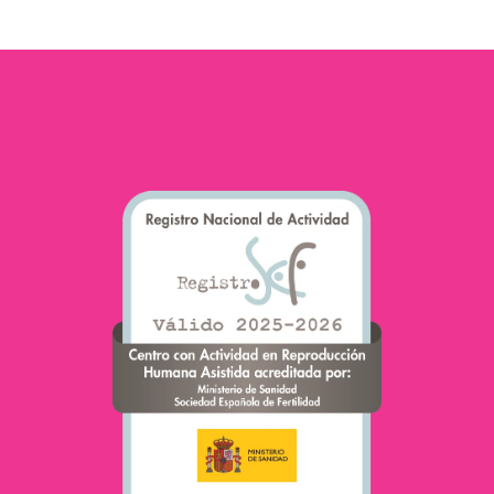
(PMA), l’échec
d’implantation
embryonnaire
représente un défi
majeur pour de
nombreux…