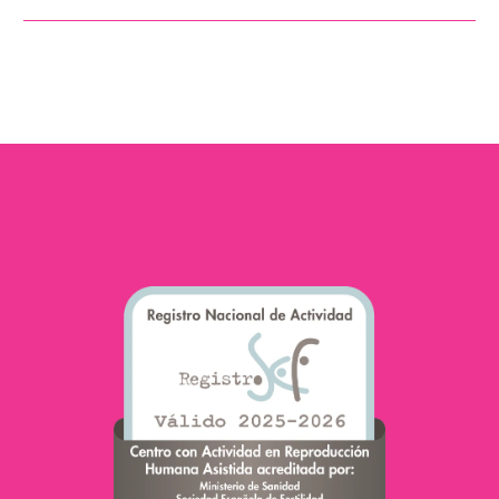
dans la rue pour voir la
variété des familles qui
existent. Il y a des
familles
monoparentales et des
familles biparentales,
des familles biparentales
homosexuelles et des
familles biparentales
hétérosexuelles