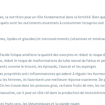
s, la nutrition joue un rôle fondamental dans la fertilité. Bien qu
quels sont les nutriments essentiels à consommer lorsqu’on suit un
s, lipides et glucides) et micronutriments (vitamines et minéraux)
’acide folique améliore la qualité des ovocytes et réduit le risqu
e, réduit le risque de malformations du tube neural du fœtus et p
ents comme le brocoli, les épinards, l’avocat et les asperges.
es propriétés anti-inflammatoires qui aident à réguler les hormo
 les femmes, ils favorisent une meilleure réponse ovarienne. De p
n les trouve dans les poissons gras, certains fruits de mer, les no
 masculine, car il joue un rôle clé dans la production de testostér
es fruits secs, les légumineuses et la viande rouge.