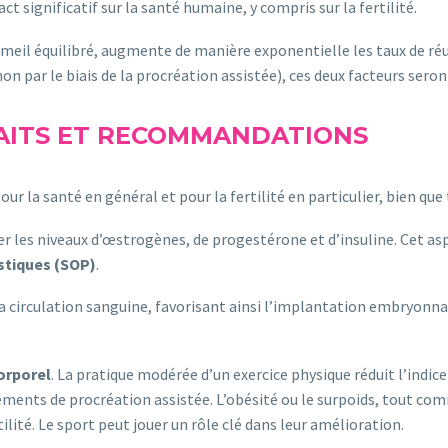
 significatif sur la santé humaine, y compris sur la fertilité.
l équilibré, augmente de manière exponentielle les taux de réuss
on par le biais de la procréation assistée), ces deux facteurs sero
FAITS ET RECOMMANDATIONS
r la santé en général et pour la fertilité en particulier, bien que
er les niveaux d’œstrogènes, de progestérone et d’insuline. Cet a
stiques (SOP)
.
 la circulation sanguine, favorisant ainsi l’implantation embryonn
orporel
. La pratique modérée d’un exercice physique réduit l’indic
ements de procréation assistée. L’obésité ou le surpoids, tout com
lité. Le sport peut jouer un rôle clé dans leur amélioration.