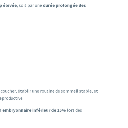
op élevée
, soit par une
durée prolongée des
e coucher, établir une routine de sommeil stable, et
eproductive.
n embryonnaire inférieur de 15%
lors des