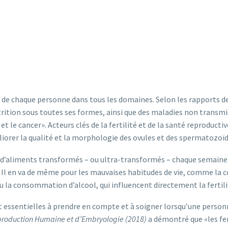
 de chaque personne dans tous les domaines. Selon les rapports de
ition sous toutes ses formes, ainsi que des maladies non transmis
et le cancer». Acteurs clés de la fertilité et de la santé reproducti
orer la qualité et la morphologie des ovules et des spermatozoïd
e d’aliments transformés – ou ultra-transformés – chaque semain
. Il en va de même pour les mauvaises habitudes de vie, comme la c
 la consommation d’alcool, qui influencent directement la fertili
ont essentielles à prendre en compte et à soigner lorsqu’une person
production Humaine et d’Embryologie (2018)
a démontré que «les fe