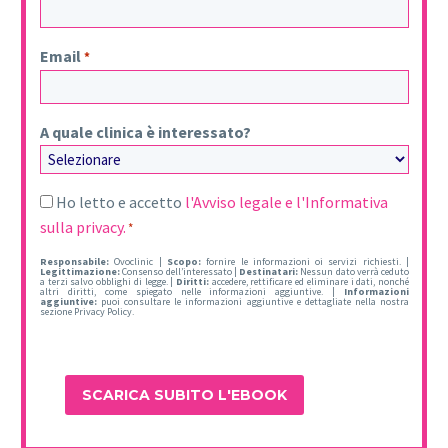
Email
*
A quale clinica è interessato?
Consentimiento
Ho letto e accetto
l'Avviso legale e l'Informativa
sulla privacy.
*
*
Responsabile:
Ovoclinic |
Scopo:
fornire le informazioni oi servizi richiesti. |
Legittimazione:
Consenso dell’interessato |
Destinatari:
Nessun dato verrà ceduto
a terzi salvo obblighi di legge. |
Diritti:
accedere, rettificare ed eliminare i dati, nonché
altri diritti, come spiegato nelle informazioni aggiuntive. |
Informazioni
aggiuntive:
puoi consultare le informazioni aggiuntive e dettagliate nella nostra
sezione Privacy Policy.