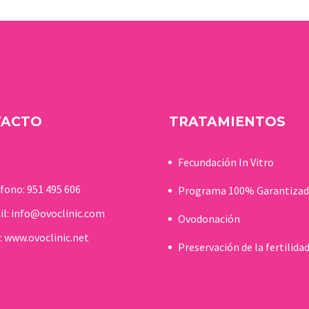
TACTO
TRATAMIENTOS
Fecundación In Vitro
éfono:
951 495 606
Programa 100% Garantiza
il:
info@ovoclinic.com
Ovodonación
:
www.ovoclinic.net
Preservación de la fertilida