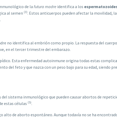
inmunológico de la
futura madre
identifica a los
espermatozoide
(3)
gica al semen
. Estos anticuerpos pueden afectar la movilidad, la 
.
re no identifica al embrión como propio. La respuesta del cuerpo 
ive, en el tercer trimestre del embarazo.
folipídico. Esta enfermedad autoinmune origina todas estas compl
to del feto y que nazca con un peso bajo para su edad, siendo prem
tos del sistema inmunológico que pueden causar abortos de repetici
(5)
de estas células
.
esgo alto de aborto espontáneo. Aunque todavía no se ha encontrado