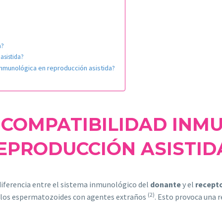
a?
asistida?
 inmunológica en reproducción asistida?
INCOMPATIBILIDAD INM
EPRODUCCIÓN ASISTID
diferencia entre el sistema inmunológico del
donante
y el
recept
(2)
r los espermatozoides con agentes extraños
. Esto provoca una r