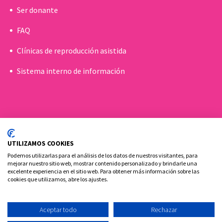
Ser donante
FAQ
Clínicas de reproducción asistida
Sistema interno de información
UTILIZAMOS COOKIES
Podemos utilizarlas para el análisis de los datos de nuestros visitantes, para
mejorar nuestro sitio web, mostrar contenido personalizado y brindarle una
excelente experiencia en el sitio web. Para obtener más información sobre las
cookies que utilizamos, abre los ajustes.
Política de cookies
Aviso Legal y Privacidad
Contacto
Aceptar todo
Rechazar