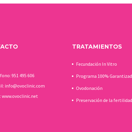
fundador…
TACTO
TRATAMIENTOS
Fecundación In Vitro
éfono:
951 495 606
Programa 100% Garantiza
il:
info@ovoclinic.com
Ovodonación
:
www.ovoclinic.net
Preservación de la fertilida