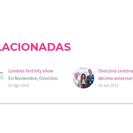
LACIONADAS
Londres fertility show
Ovoclinic celebra
En Noviembre, Ovoclinic
décimo aniversar
asistió a la feria anual
NOTA DE PRENSA
05 Ago 2016
30 Jun 2022
“The Fertility Show” en
grupo de clínicas
Olympia, Londres. La
reproducción
feria resultó ser un
asistida Ovoclini
gran…
el pasado sábado
décimo aniversar
Enrique Criado S