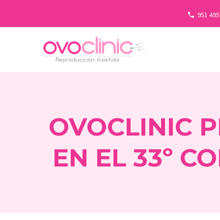
951 495
OVOCLINIC P
EN EL 33º C