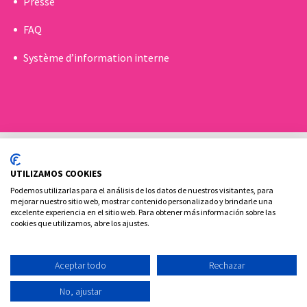
Presse
FAQ
Système d’information interne
UTILIZAMOS COOKIES
Podemos utilizarlas para el análisis de los datos de nuestros visitantes, para
mejorar nuestro sitio web, mostrar contenido personalizado y brindarle una
excelente experiencia en el sitio web. Para obtener más información sobre las
Politique de Cookies
Politique de confidentialité
cookies que utilizamos, abre los ajustes.
Contact
Aceptar todo
Rechazar
Ovoclinic ©2026
No, ajustar