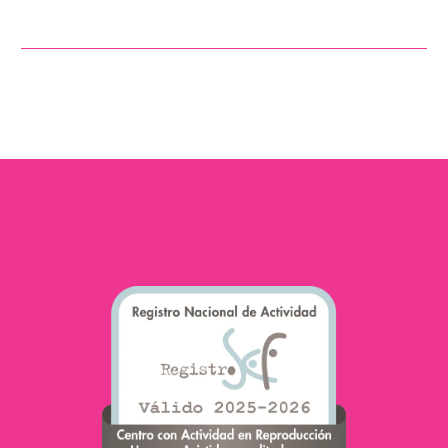
Nous avons discuté avec
Helena (pseudonyme),
une patiente de 32 ans
qui a décidé de franchir le
pas de vitrifier…