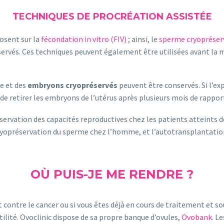
TECHNIQUES DE PROCRÉATION ASSISTÉE
posent sur la
fécondation in vitro (FIV)
; ainsi, le
sperme cryopréser
rvés. Ces techniques peuvent également être utilisées avant la m
ée et des
embryons cryopréservés
peuvent être conservés. Si l’e
 de retirer les embryons de l’utérus après plusieurs mois de rappor
ervation des capacités reproductives chez les patients atteints de
yopréservation du sperme chez l’homme, et l’autotransplantation 
OÙ PUIS-JE ME RENDRE ?
ontre le cancer ou si vous êtes déjà en cours de traitement et souh
tilité. Ovoclinic dispose de sa propre banque d’ovules,
Ovobank
. L