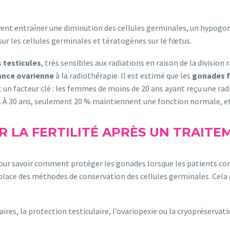
vent entraîner une diminution des cellules germinales, un hypogo
ur les cellules germinales et tératogènes sur le fœtus.
s
testicules
, très sensibles aux radiations en raison de la division
ance ovarienne
à la radiothérapie. Il est estimé que les
gonades 
st un facteur clé : les femmes de moins de 20 ans ayant reçu une r
s. À 30 ans, seulement 20 % maintiennent une fonction normale, e
 LA FERTILITÉ APRÈS UN TRAITE
e pour savoir comment protéger les gonades lorsque les patients
lace des méthodes de conservation des cellules germinales. Cela 
s, la protection testiculaire, l’ovariopexie ou la cryopréservatio