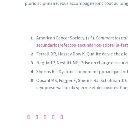
pluridisciplinaire, vous accompagneront tout au lon
American Cancer Society. (s.f.).
Comment les traite
secundarios/efectos-secundarios-sobre-la-fert
Ferrell BR, Hassey Dow K. Qualité de vie chez l
Neglia JP, Nesbitt ME. Prise en charge des surv
Sherins RJ. Dysfonctionnement gonadique. In: De
Opsahl MS, Fugger E, Sherins RJ, Schulman JD. 
cryopréservation du sperme et des ovaires. Canc