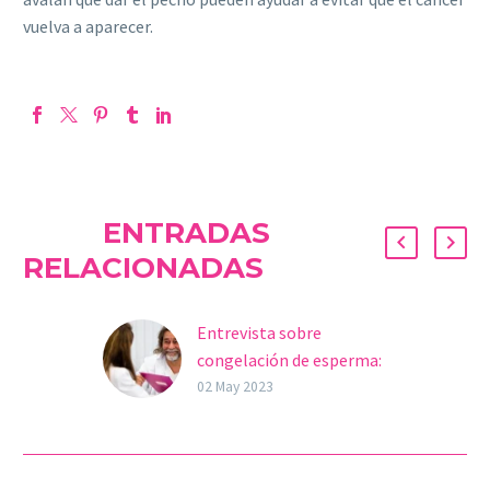
vuelva a aparecer.
ENTRADAS
RELACIONADAS
Entrevista sobre
congelación de esperma:
Dr. Javier Ruiz, andrólogo
02 May 2023
y especialista en
fertilidad
La criopreservación o