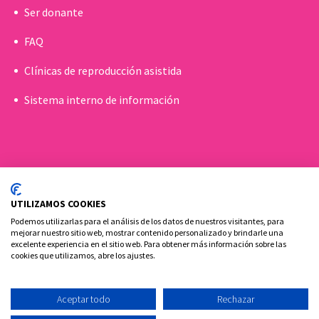
Ser donante
FAQ
Clínicas de reproducción asistida
Sistema interno de información
UTILIZAMOS COOKIES
Podemos utilizarlas para el análisis de los datos de nuestros visitantes, para
mejorar nuestro sitio web, mostrar contenido personalizado y brindarle una
excelente experiencia en el sitio web. Para obtener más información sobre las
cookies que utilizamos, abre los ajustes.
Política de cookies
Aviso Legal y Privacidad
Contacto
Aceptar todo
Rechazar
Ovoclinic ©2026