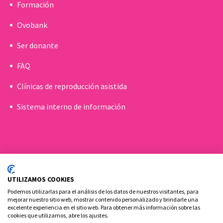
Formación
Ovobank
Ser donante
FAQ
Clínicas de reproducción asistida
Sistema interno de información
UTILIZAMOS COOKIES
Podemos utilizarlas para el análisis de los datos de nuestros visitantes, para
mejorar nuestro sitio web, mostrar contenido personalizado y brindarle una
excelente experiencia en el sitio web. Para obtener más información sobre las
cookies que utilizamos, abre los ajustes.