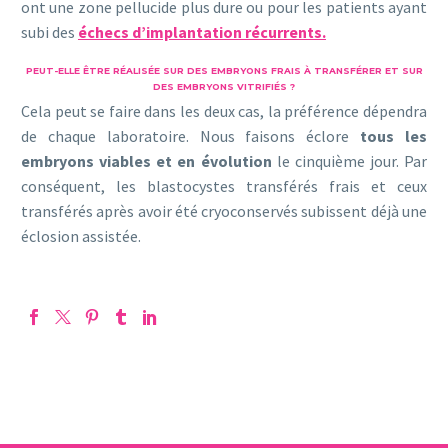
ont une zone pellucide plus dure ou pour les patients ayant
subi des
échecs d’implantation récurrents.
PEUT-ELLE ÊTRE RÉALISÉE SUR DES EMBRYONS FRAIS À TRANSFÉRER ET SUR
DES EMBRYONS VITRIFIÉS ?
Cela peut se faire dans les deux cas, la préférence dépendra
de chaque laboratoire. Nous faisons éclore
tous les
embryons viables et en évolution
le cinquième jour. Par
conséquent, les blastocystes transférés frais et ceux
transférés après avoir été cryoconservés subissent déjà une
éclosion assistée.