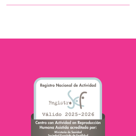
Suivre un régime
méditerranéen peut donc
influencer
favorablement la
fertilité des femmes en
bonne santé.