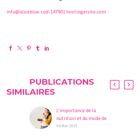
info@aliceblue-cod-147901.hostingersite.com
PUBLICATIONS
SIMILAIRES
L’importance de la
nutrition et du mode de
vie dans le traitement de
04 Mar 2025
la fertilité