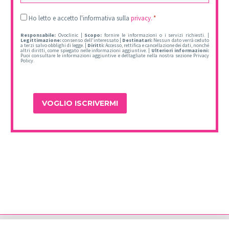
Consentimiento
Ho letto e accetto l'informativa sulla
privacy.
*
*
Responsabile:
Ovoclinic |
Scopo:
fornire le informazioni o i servizi richiesti. |
Legittimazione:
consenso dell'interessato |
Destinatari:
Nessun dato verrà ceduto
a terzi salvo obblighi di legge. |
Diritti:
Accesso, rettifica e cancellazione dei dati, nonché
altri diritti, come spiegato nelle informazioni aggiuntive. |
Ulteriori informazioni:
Puoi consultare le informazioni aggiuntive e dettagliate nella nostra sezione Privacy
Policy.