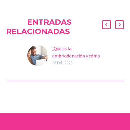
ENTRADAS
RELACIONADAS
¿Qué es la
embriodonación y cómo
se realiza?
28 Feb 2023
En los últimos años, el
retraso de la edad para
ser madres ha hecho que
muchas mujeres mayores
de 35…