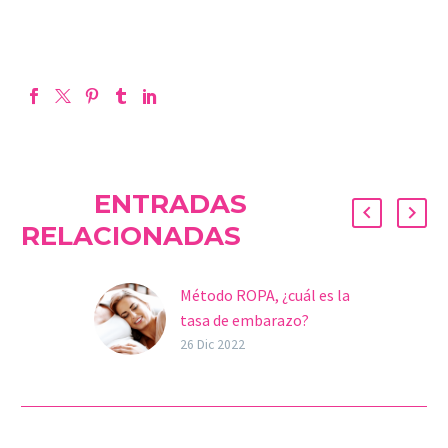
ENTRADAS
RELACIONADAS
Método ROPA, ¿cuál es la
tasa de embarazo?
En los últimos años, la
26 Dic 2022
cantidad de mujeres
lesbianas que se someten
a tratamientos de
fertilidad ha aumentado