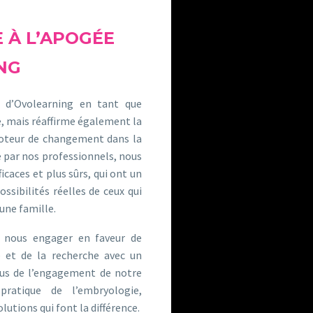
 À L’APOGÉE
NG
 d’Ovolearning en tant que
, mais réaffirme également la
moteur de changement dans la
e par nos professionnels, nous
caces et plus sûrs, qui ont un
ossibilités réelles de ceux qui
une famille.
à nous engager en faveur de
ue et de la recherche avec un
lus de l’engagement de notre
ratique de l’embryologie,
lutions qui font la différence.