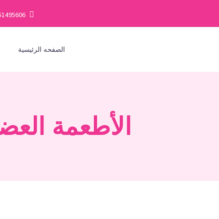
51495606
الصفحه الرئيسية
ف
الأطعمة العضو