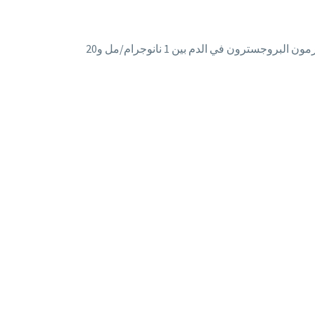
وكما ذكرنا سابقاً فإن هذا الهرمون هو المفتاح لحدوث الحمل المتوقع. يوصي الفريق الطبي لعيادة Ovoclinic بأن تتراوح مستويات هرمون البروجسترون في الدم بين 1 نانوجرام/مل و20