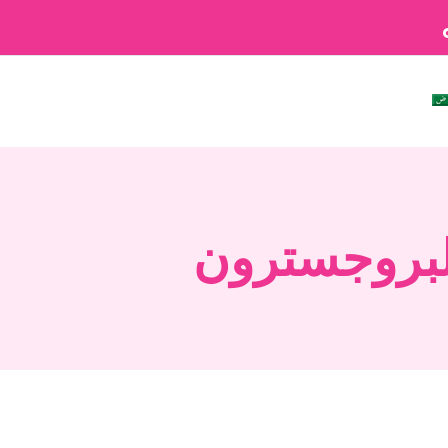
لبروجسترون