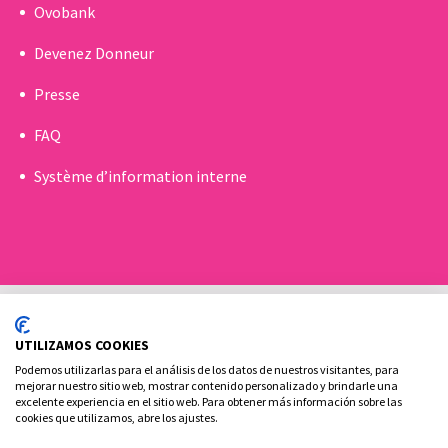
Ovobank
Devenez Donneur
Presse
FAQ
Système d’information interne
UTILIZAMOS COOKIES
Podemos utilizarlas para el análisis de los datos de nuestros visitantes, para
mejorar nuestro sitio web, mostrar contenido personalizado y brindarle una
excelente experiencia en el sitio web. Para obtener más información sobre las
Politique de Cookies
Politique de confidentialité
cookies que utilizamos, abre los ajustes.
Contact