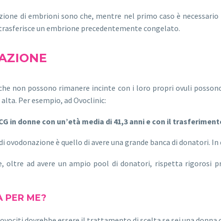
azione di embrioni sono che, mentre nel primo caso è necessario 
si trasferisce un embrione precedentemente congelato.
AZIONE
 che non possono rimanere incinte con i loro propri ovuli posson
 alta. Per esempio, ad Ovoclinic:
CG in donne con un’età media di 41,3 anni e con il trasferimento
di ovodonazione è quello di avere una grande banca di donatori. In
, oltre ad avere un ampio pool di donatori, rispetta rigorosi pr
 PER ME?
 ovociti dovrebbe essere il trattamento di scelta se sei una donna 