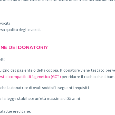
vociti.
sa qualità degli ovociti.
ONE DEI DONATORI?
lli:
gno del paziente o della coppia. Il donatore viene testato per veri
est di compatibilità genetica (GCT)
per ridurre il rischio che il ba
he la donatrice di ovuli soddisfi i seguenti requisiti:
 la legge stabilisce un’età massima di 35 anni.
lattie ereditarie.