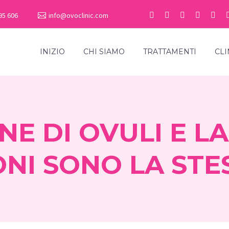
95 606
info@ovoclinic.com
INIZIO
CHI SIAMO
TRATTAMENTI
CLI
NE DI OVULI E L
ONI SONO LA STE