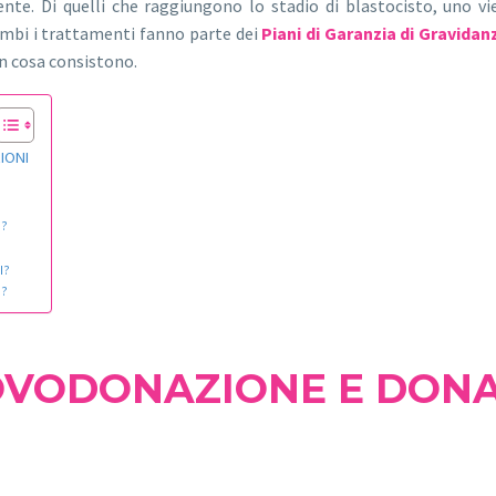
nte. Di quelli che raggiungono lo stadio di blastocisto, uno vie
rambi i trattamenti fanno parte dei
Piani di Garanzia di Gravida
in cosa consistono.
IONI
I?
I?
I?
OVODONAZIONE E DONA