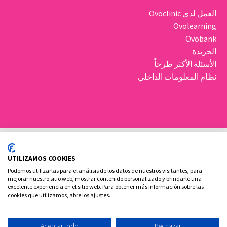
العمل لدى Ovoclinic
Ovolearning
Ovobank
الجريدة
الأسئلة الأكثر طرحاً
نظام المعلومات الداخلي
UTILIZAMOS COOKIES
Podemos utilizarlas para el análisis de los datos de nuestros visitantes, para
mejorar nuestro sitio web, mostrar contenido personalizado y brindarle una
excelente experiencia en el sitio web. Para obtener más información sobre las
سياسة ملفات تعريف الارتباط
الإشعار القانوني والخصوصية
cookies que utilizamos, abre los ajustes.
الاتصال بنا
Aceptar todo
Rechazar