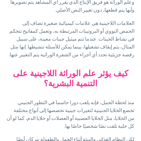
وعلم الوراثة هو فريق الإنتاج الذي يقرر أي المشاهد يتم تصويرها
وأيها يتم قطعها، دون تغيير النص الأصلي.
العلامات اللاجينية هي علامات كيميائية صغيرة تضاف إلى
الحمض النووي أو البروتينات المرتبطة به، وتعمل كمفاتيح تتحكم
في نشاط الجينات. عندما تتم ميثيل جينات معينة، على سبيل
المثال، يتم إيقاف تشغيلها، بينما يمكن للأستلة تنشيطها. إنها مثل
رقصة جزيئية تحدد أي أجزاء من الشفرة الوراثية يتم التعبير عنها.
كيف يؤثر علم الوراثة اللاجينية على
التنمية البشرية؟
منذ لحظة الحمل، فإنه يلعب دورا حاسما في التطور الجنيني.
تخضع الخلايا الجنينية لتغيرات جينية تخصصها إلى أنواع مختلفة
من الخلايا، مثل الخلايا العصبية أو العضلات أو خلايا الدم، كما لو أن
كل خلية تلقت نصًا شخصيًا خاصًا بها.
لكن النظام الغذائي والبيئة أثناء الحمل والطفولة يتركان أيضًا