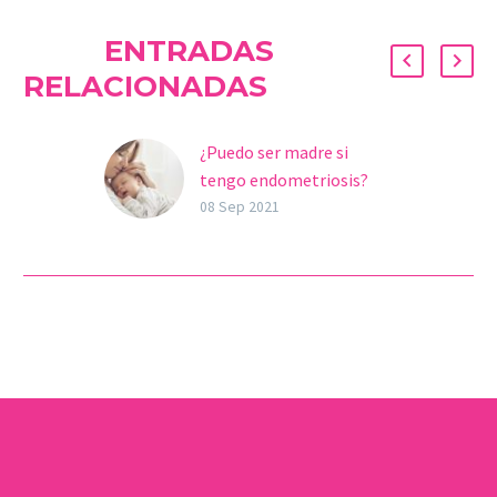
ENTRADAS
RELACIONADAS
¿Puedo ser madre si
tengo endometriosis?
La endometriosis es una
08 Sep 2021
enfermedad cada vez más
común que afecta a los
órganos reproductores
de la mujer, comúnmente
a…