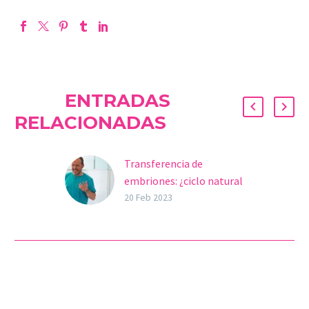
ENTRADAS
RELACIONADAS
Transferencia de
embriones: ¿ciclo natural
o sustituido?
20 Feb 2023
La transferencia
embrionaria es uno de los
últimos pasos del
tratamiento de
fecundación in vitro (FIV),
por lo que no…