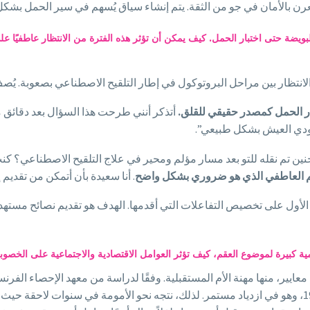
ن بالأمان في جو من الثقة. يتم إنشاء سياق يُسهم في سير الحمل بشكل
ويضة حتى اختبار الحمل. كيف يمكن أن تؤثر هذه الفترة من الانتظار عاطفيًا ع
ار الحمل كمصدر حقيقي للقلق.
أتذكر أنني طرحت هذا السؤال بعد دقائق من
“عاودي العيش بشكل طبيعي”.
جنين تم نقله للتو بعد مسار مؤلم ومحير في علاج التلقيح الاصطناعي؟ ك
دعم العاطفي الذي هو ضروري بشكل واضح
. أنا سعيدة بأن أتمكن من تقديم 
مقام الأول على تخصيص التفاعلات التي أقدمها. الهدف هو تقديم نصائح مس
مية كبيرة لموضوع العقم، كيف تؤثر العوامل الاقتصادية والاجتماعية على الخص
اللواتي تجاوزن سن الأربعين عامًا بثلاث مرات منذ عام 1980، وهو في ازدياد مستمر. لذلك، نتجه نحو الأ