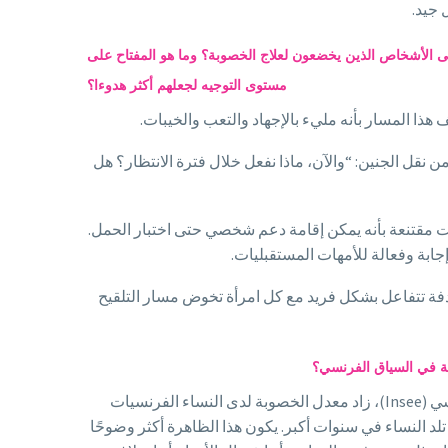
 جيد.
لى الأشخاص الذين يخضعون لعلاج الخصوبة؟ وما هو المفتاح على
مستوى التوجيه لجعلهم أكثر هدوءا؟
 نقل الجنين: “والآن، ماذا نفعل خلال فترة الانتظار؟ هل
نت مقتنعة بأنه يمكن إقامة دعم شخصي حتى اختبار الحمل.
إجابة وفعالة للأمهات المستقبليات.
تهدفة تتفاعل بشكل فريد مع كل امرأة تخوض مسار التلقيح
وبة في السياق الفرنسي؟
فيما يتعلق بالعوامل الاقتصادية والاجتماعية، نشير إلى عدة معايير، منها مهنة الأم المستقبلية. وفقًا لدراسة من معهد الإحصاء الفرنسي (Insee)، زاد معدل الخصوبة لدى النساء الفرنسيات
مومة في سنوات لاحقة حيث تلد النساء في سنوات أكبر. يكون هذا الظاهرة أكثر وضوحًا