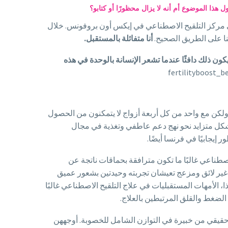
هذا الموضوع أم أنه لا يزال محظورًا أو كتابو؟
نت في الحادية والثلاثين من العمر في عام 2014، مع فحوصات متزامنة في مركز التلقيح الاصطناعي في إيكس أون بروفونس. خلال
ننا على الطريق الصحيح.
أنا متفائلة بالمستقبل.
كون ذلك دافئًا عندما تشعر الإنسانة بالوحدة في هذه
لكن مع واحد من كل أربعة أزواج لا يتمكنون من الحصول
قبليات بشكل متزايد نحو نهج دعم عاطفي وتغذية في مجال
إيجابيًا في فرنسا أيضًا.
صطناعي غالبًا ما تكون مترافقة بحماقات ناتجة عن
 غير لائق ومزعج تعيشان تجربته وحيدتين بشعور عميق
كِ الآن النشاط والإسراع”. لذا، الأمهات المستقبليات في علاج التلقيح الاصطناعي غالبًا
لضغط والقلق المرتبطين بالعلاج.
حقيقي من خبيرة في التوازن الشامل للخصوبة. أوجههن