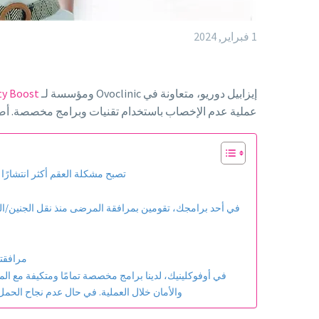
1 فبراير, 2024
إيزابيل دوريو، متعاونة في Ovoclinic ومؤسسة لـ
ity Boost
عملية عدم الإخصاب باستخدام تقنيات وبرامج مخصصة. أصبحت إيزابيل أمًا بفضل التلقيح المساعد، وأكث
تصبح مشكلة العقم أكثر انتشارًا 
في أحد برامجك، تقومين بمرافقة المرضى منذ نقل الجنين/البو
مرافقت
في أوفوكلينيك، لدينا برامج مخصصة تمامًا ومتكيفة مع ال
والأمان خلال العملية. في حال عدم نجاح الحمل 