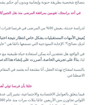
بنصائح شخصية بطريقة حنونة وإيجابية وبدون أي حكم. يشعر
في أحد برامجك، تقومين بمرافقة المرضى منذ نقل الجنين/الب
لدراسة حديثة، يعيش 90% من المرضى في فرنسا فترات الانتظار بين مراحل البروتوكول في إطار التلقيح الاصطناعي بصعوبة. يُصف هذا المسار بأنه مليء بالإجهاد والتعب والخيبات.
يُعيش الأمهات المستقبليات بشكل خاص انتظار نتيجة اختب
لديكِ نصائح؟”. الإجابة النموذجية التي نسمعها دائمًا هي 
في الواقع، هل تعتقدين أنه يمكن استعادة حياة طبيعية مع 
لذا،
بناءً على تجربتي الخاصة، أصررت على إنشاء هذا ال
بالنسبة لمفتاح تهدئة العقل، أنا مقتنعة أنه يعتمد في ال
الاصطناعي.
علمًا بأن فرنسا تولي أه