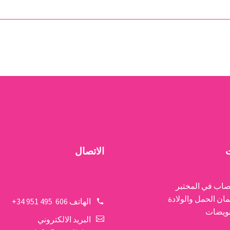
الموجات فوق الصوتية هي
هل تعلم أن نم
تقنية تشخيصية شائعة جدا
الذي نعيشه يؤثر ب
في مجال طب النساء.
في علاجات الخصو
يتضمن استخدام الموجات
إذا كنا نرغب 
فوق الصوتية لتحليل
والحصول على…
ت
الاتصال
صاب في المختبر
ان الحمل والولادة
الهاتف
606 495 951 34+
لبويضات
البريد الالكتروني