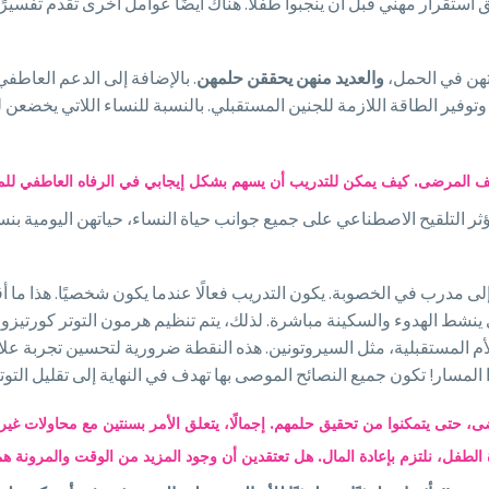
 استقرار مهني قبل أن ينجبوا طفلاً. هناك أيضًا عوامل أخرى تقدم تفسيرًا
هن في الحمل،
والعديد منهن يحققن حلمهن
. بالإضافة إلى الدعم العاطفي
ر الطاقة اللازمة للجنين المستقبلي. بالنسبة للنساء اللاتي يخضعن لع
 المرضى. كيف يمكن للتدريب أن يسهم بشكل إيجابي في الرفاه العاطفي للم
إلى مدرب في الخصوبة. يكون التدريب فعالًا عندما يكون شخصيًا. هذا ما 
 ينشط الهدوء والسكينة مباشرة. لذلك، يتم تنظيم هرمون التوتر كورتيز
أم المستقبلية، مثل السيروتونين. هذه النقطة ضرورية لتحسين تجربة ع
سار! تكون جميع النصائح الموصى بها تهدف في النهاية إلى تقليل التوتر 
ضى، حتى يتمكنوا من تحقيق حلمهم. إجمالًا، يتعلق الأمر بسنتين مع محاولات غ
الطفل، نلتزم بإعادة المال. هل تعتقدين أن وجود المزيد من الوقت والمرونة هما