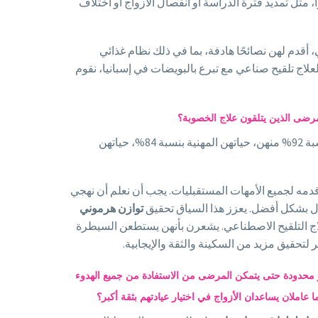
، مثل تمديد فترة الدراسة أو انفصال الأزواج أو اختلاف
، أقدم لهن نصائحًا هادفة، بما في ذلك نظام غذائي
لاج تلقيح صناعي مع تبرع بالبويضات في إسبانيا، نقوم
رضى الذين يتلقون علاج الخصوبة؟
لنعود أولاً إلى أرقام بارزة في فرنسا. وفقًا لدراسة حديثة، تؤثر التلقيح الاصطناعي على جميع جوانب حياة النساء، حياتهن اليومية بنسبة 92% منهن، حياتهن المهنية بنسبة 84%، حياتهن
أقدمه لجميع الأمهات المستقبليات. يجب أن نعلم أن نهجي
ول بشكل أفضل. يعزز هذا السياق تحقيق
توازن هرموني
لاج التلقيح الاصطناعي. يشعرن بأنهن يستطعن السيطرة
لتحقيق مزيد من السكينة والثقة والإيجابية.
ير محدودة حتى يتمكن المرضى من الاستفادة من جميع الهدوء
 عاملان يساعدان الأزواج في اختيار عيادتهم بثقة أكبر؟