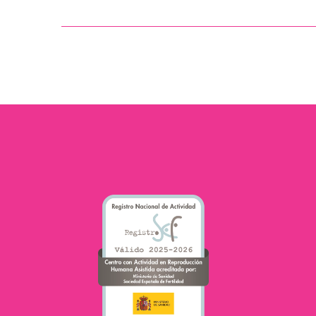
ط الحياة
في العديد من الحالات،
شكل كبير
يشعر الأزواج الذين يعانون
بة؟ لذا،
من مشاكل الخصوبة بأنهم
في تحقيق
غير مفهومين ومتقبلين من
حلمنا…
قبل أفراد عائلتهم
وأصدقائهم،…