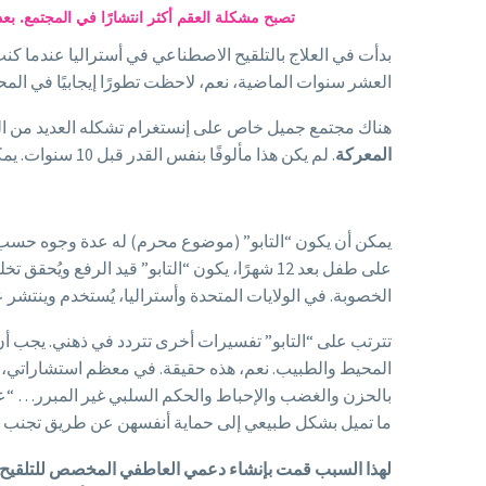
تصبح مشكلة العقم أكثر انتشارًا في المجتمع. بع
العشر سنوات الماضية، نعم، لاحظت تطورًا إيجابيًا في المح
هناك مجتمع جميل خاص على إنستغرام تشكله العديد من الن
المعركة
. لم يكن هذا مألوفًا بنفس القدر قبل 10 سنوات. يمكنهن أيضًا الوصول إلى مساحة احترافية على حسابي في إنستغرام @fertilityboost_bella
يمكن أن يكون “التابو” (موضوع محرم) له عدة وجوه حسب ا
على طفل بعد 12 شهرًا، يكون “التابو” قيد الر
الخصوبة. في الولايات المتحدة وأستراليا، يُستخدم وينتشر 
تترتب على “التابو” تفسيرات أخرى تتردد في ذهني. يجب أن 
المحيط والطبيب. نعم، هذه حقيقة. في معظم استشاراتي، أخ
ما تميل بشكل طبيعي إلى حماية أنفسهن عن طريق تجنب الحد
لهذا السبب قمت بإنشاء دعمي العاطفي المخصص للتلقيح