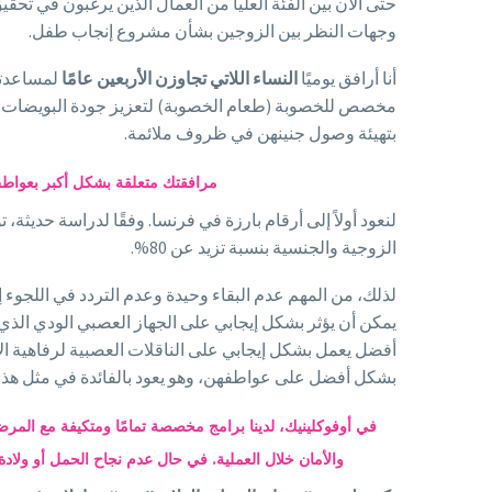
حتى الآن بين الفئة العليا من العمال الذين يرغبون في تحقيق
وجهات النظر بين الزوجين بشأن مشروع إنجاب طفل.
أنا أرافق يوميًا
النساء اللاتي تجاوزن الأربعين عامًا
لمساعدت
مخصص للخصوبة (طعام الخصوبة) لتعزيز جودة البويضات وتوفي
بتهيئة وصول جنينهن في ظروف ملائمة.
مرافقتك متعلقة بشكل أكبر بعواطف
الزوجية والجنسية بنسبة تزيد عن 80%.
لذلك، من المهم عدم البقاء وحيدة وعدم التردد في اللجوء 
يمكن أن يؤثر بشكل إيجابي على الجهاز العصبي الودي الذي
أفضل يعمل بشكل إيجابي على الناقلات العصبية لرفاهية ال
بشكل أفضل على عواطفهن، وهو يعود بالفائدة في مثل هذا الم
في أوفوكلينيك، لدينا برامج مخصصة تمامًا ومتكيفة مع المر
والأمان خلال العملية. في حال عدم نجاح الحمل أو ولادة 