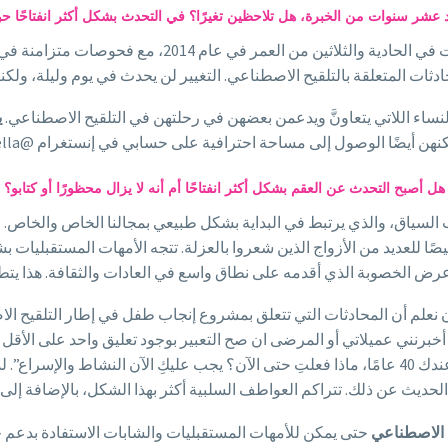
د عشر سنوات من الخبرة، هل تلاحظين تغيرًا؟ في التحدث بشكل أكثر انفتاحًا حول 
بدأت في العلاج بالتلقيح الاصطناعي في أستراليا عندما ك
ادثات المتعلقة بالتلقيح الاصطناعي. التغيير لن يحدث في يوم وليلة، ولك
ساء اللاتي يتعاونَّ ويدعمن بعضهن في رحلتهن في التلقيح الاصطناعي.
ي
هل أصبح التحدث عن العقم بشكل أكثر انفتاحًا أم أنه لا يزال محظورًا أو كتابو؟
لسياق، والذي يرتبط في البداية بشكل طبيعي بمجالنا الخاص والخاص. و
فع ويُحقق تخليصًا للعديد من الأزواج الذين شعروا بالعزلة. تتجه الأمهات المست
عرض الخصوبة الذي أقدمه على نطاق واسع في العادات والثقافة. هذا يتطور 
نعلم أن المحادثات التي تتعلق بمشروع إنجاب طفل في إطار التلقيح الا
برنني عميلاتي أو المرضى ان صح التعبير بوجود تعليق واحد على الأقل
بالحزن والغضب والإحباط والحكم السلبي غير المبرر… “عندك 40 عامًا، ماذا فعلتِ حتى الآن؟ يجب علي
يث عن ذلك. تتراكم العواطف السلبية أكثر بهذا الشكل، بالإضافة إلى ا
 الاصطناعي
حتى يمكن للأمهات المستقبليات والشابات الاستفادة بدعم 