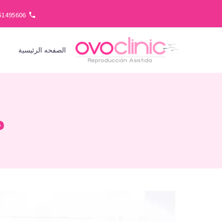
51495606
الصفحه الرئيسية
ف
م