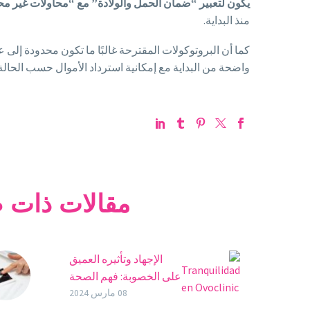
يكون لتعبير “ضمان الحمل والولادة” مع “محاولات غير محدود
منذ البداية.
كما أن البروتوكولات المقترحة غالبًا ما تكون محدودة إلى 
واضحة من البداية مع إمكانية استرداد الأموال حسب الحالة
مقالات ذات 
فية في
الإجهاد وتأثيره العميق
 كيفية
على الخصوبة: فهم الصحة
والقلق؟
الإنجابية وإدارتها والحفاظ
08 مارس 2024