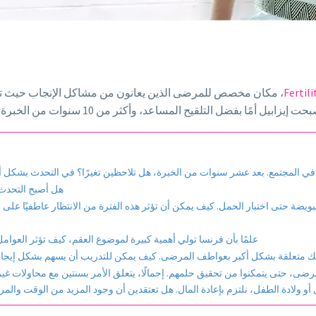
Fertil
، مكان مخصص للمرضى الذين يعانون من مشاكل الإنجاب حيث تساع
ر من 10 سنوات من الخبرة كمدربة جعلت إيزابيل مرجعًا اليوم. لا تفوتوا المقابلة! 😊
في المجتمع. بعد عشر سنوات من الخبرة، هل تلاحظين تغيرًا؟ في التحدث بشكل أكثر 
هل أصبح التحدث ع
يضة حتى اختبار الحمل. كيف يمكن أن تؤثر هذه الفترة من الانتظار عاطفيًا على
علمًا بأن فرنسا تولي أهمية كبيرة لموضوع العقم، كيف تؤثر العوا
ك متعلقة بشكل أكبر بعواطف المرضى. كيف يمكن للتدريب أن يسهم بشكل إيجابي
مرضى، حتى يتمكنوا من تحقيق حلمهم. إجمالًا، يتعلق الأمر بسنتين مع محاولات 
أو ولادة الطفل، نلتزم بإعادة المال. هل تعتقدين أن وجود المزيد من الوقت والمرون