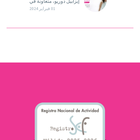
إيزابيل دوريو، متعاونة في
Ovoclinic ومؤسسة لـ
01 فبراير 2024
Fertility Boost، مكان
مخصص للمرضى الذين
يعانون من مشاكل الإنجاب
حيث تساعد إيزابيل…