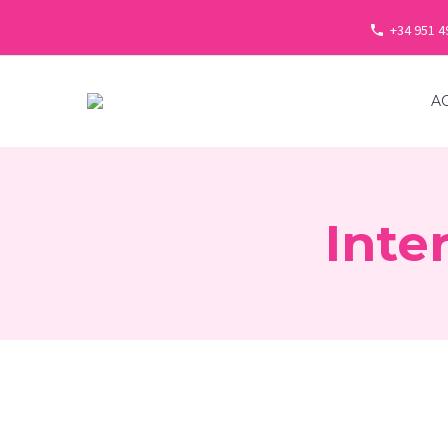
+34 951 4
A
Inte