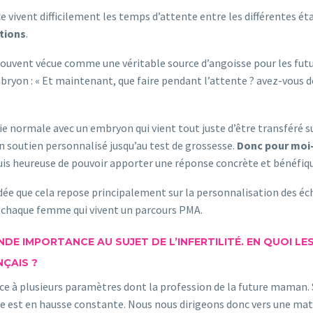
e vivent difficilement les temps d’attente entre les différentes é
tions
.
t souvent vécue comme une véritable source d’angoisse pour les fu
yon : « Et maintenant, que faire pendant l’attente ? avez-vous des
e normale avec un embryon qui vient tout juste d’être transféré sui
n soutien personnalisé jusqu’au test de grossesse.
Donc pour moi-m
suis heureuse de pouvoir apporter une réponse concrète et bénéfi
uadée que cela repose principalement sur la personnalisation des éc
r chaque femme qui vivent un parcours PMA.
DE IMPORTANCE AU SUJET DE L’INFERTILITÉ. EN QUOI L
NÇAIS ?
e à plusieurs paramètres dont la profession de la future maman. S
elle est en hausse constante. Nous nous dirigeons donc vers une m