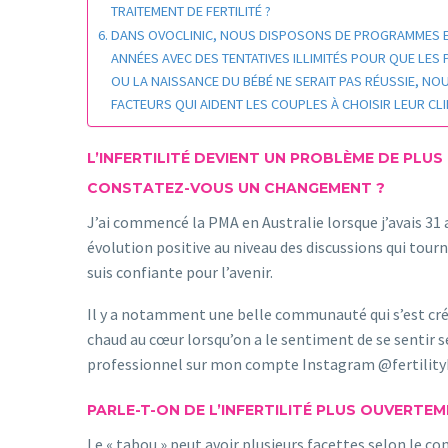
TRAITEMENT DE FERTILITÉ ?
DANS OVOCLINIC, NOUS DISPOSONS DE PROGRAMMES ENTI
ANNÉES AVEC DES TENTATIVES ILLIMITÉS POUR QUE LES 
OU LA NAISSANCE DU BÉBÉ NE SERAIT PAS RÉUSSIE, NO
FACTEURS QUI AIDENT LES COUPLES À CHOISIR LEUR CL
L’INFERTILITÉ DEVIENT UN PROBLÈME DE PLU
CONSTATEZ-VOUS UN CHANGEMENT ?
J’ai commencé la PMA en Australie lorsque j’avais 31 a
évolution positive au niveau des discussions qui tou
suis confiante pour l’avenir.
Il y a notamment une belle communauté qui s’est cré
chaud au cœur lorsqu’on a le sentiment de se sentir s
professionnel sur mon compte Instagram @fertilit
PARLE-T-ON DE L’INFERTILITÉ PLUS OUVERTEM
Le « tabou » peut avoir plusieurs facettes selon le c