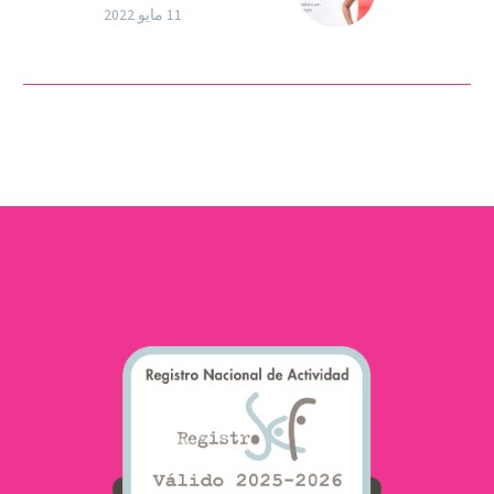
الخصوبة
11 مايو 2022
ناتاليا نوجال
@quedateembarazada،
طبيبة نفسية مسجلة
ومدربة متخصصة في
الخصوبة والحمل والارتباط
الآمن والأبوة والأسرة. تنضم
ناتاليا إلى عائلة
Ovoclinic…