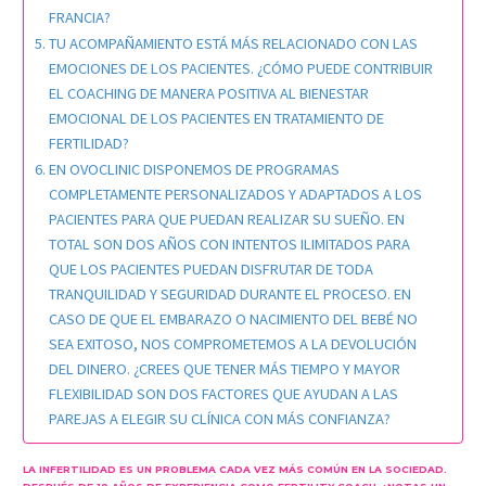
FRANCIA?
TU ACOMPAÑAMIENTO ESTÁ MÁS RELACIONADO CON LAS
EMOCIONES DE LOS PACIENTES. ¿CÓMO PUEDE CONTRIBUIR
EL COACHING DE MANERA POSITIVA AL BIENESTAR
EMOCIONAL DE LOS PACIENTES EN TRATAMIENTO DE
FERTILIDAD?
EN OVOCLINIC DISPONEMOS DE PROGRAMAS
COMPLETAMENTE PERSONALIZADOS Y ADAPTADOS A LOS
PACIENTES PARA QUE PUEDAN REALIZAR SU SUEÑO. EN
TOTAL SON DOS AÑOS CON INTENTOS ILIMITADOS PARA
QUE LOS PACIENTES PUEDAN DISFRUTAR DE TODA
TRANQUILIDAD Y SEGURIDAD DURANTE EL PROCESO. EN
CASO DE QUE EL EMBARAZO O NACIMIENTO DEL BEBÉ NO
SEA EXITOSO, NOS COMPROMETEMOS A LA DEVOLUCIÓN
DEL DINERO. ¿CREES QUE TENER MÁS TIEMPO Y MAYOR
FLEXIBILIDAD SON DOS FACTORES QUE AYUDAN A LAS
PAREJAS A ELEGIR SU CLÍNICA CON MÁS CONFIANZA?
LA INFERTILIDAD ES UN PROBLEMA CADA VEZ MÁS COMÚN EN LA SOCIEDAD.