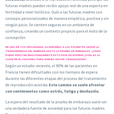
futuras madres puedan recibir apoyo real de una experta en
fertilidad a nivel holístico. Guío a las futuras madres con
consejos personalizados de manera empática, positiva y sin
ningún juicio. Se sienten seguras en un ambiente de
confianza, creando un contexto propicio para el éxito de la
concepción.
EN UNO DE TUS PROGRAMAS, ACOMPAÑAS A LOS PACIENTES DESDE LA
TRANSFERENCIA DEL EMBRIÓN HASTA LA PRUEBA DE EMBARAZO. ¿CÓMO
PUEDE AFECTAR EMOCIONALMENTE ESTA FASE DE ESPERA? ¿CUÁL ES LA
CLAVE EN EL COACHING PARA DARLES MAYOR TRANQUILIDAD?
Según un estudio reciente, el 90% de las pacientes en
Francia tienen dificultades con los tiempos de espera
durante las diferentes etapas del proceso del tratamiento
de reproducción asistida.
Este camino se suele afrontar
con sentimientos como estrés, fatiga y desilusión.
La espera del resultado de la prueba de embarazo suele ser
una verdadera fuente de ansiedad para las futuras madres.