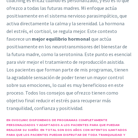
coaching es eficaz cuando es personalizado, y eso es lo que
ofrezco a todas las futuras madres. Mi enfoque actúa
positivamente en el sistema nervioso parasimpático, que
activa directamente la calma y la serenidad. La hormona
del estrés, el cortisol, se regula mejor. Este contexto
favorece un
mejor equilibrio hormonal
que actúa
positivamente en los neurotransmisores del bienestar de
la futura madre, como la serotonina. Este punto es esencial
para vivir mejor el tratamiento de reproducción asistida.
Los pacientes que forman parte de mis programas, tienen
la agradable sensación de poder tener un mayor control
sobre sus emociones, lo cual es muy beneficioso en este
proceso. Todos los consejos que ofrezco tienen como
objetivo final reducir el estrés para recuperar más
tranquilidad, confianza y positividad.
EN OVOCLINIC DISPONEMOS DE PROGRAMAS COMPLETAMENTE
PERSONALIZADOS Y ADAPTADOS A LOS PACIENTES PARA QUE PUEDAN
REALIZAR SU SUEÑO. EN TOTAL SON DOS AÑOS CON INTENTOS ILIMITADOS
PARA QUE LOS PACIENTES PUEDAN DISFRUTAR DE TODA TRANQUILIDAD Y