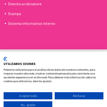
Diventa un donatore
Stampa
Sistema informativo interno
UTILIZAMOS COOKIES
Podemos utilizarlas para el análisis de los datos de nuestros visitantes, para
mejorar nuestro sitio web, mostrar contenido personalizado y brindarle una
excelente experiencia en el sitio web. Para obtener más información sobre las
Politica sui cookie
Aviso legale e Informativa sulla privacy
cookies que utilizamos, abre los ajustes.
Contatto
Aceptar todo
Rechazar
Ovoclinic ©2026
No, ajustar