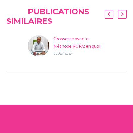
PUBLICATIONS
SIMILAIRES
Grossesse avec la
Méthode ROPA: en quoi
consiste cette
05 Avr 2024
technique?
Le mardi dernier,
l’influenceuse Dulceida et
son partenaire ont
annoncé sur Instagram
qu’ils ont réussi à
concevoir un bébé
grâce…