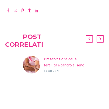
POST
CORRELATI
Preservazione della
fertilità e cancro al seno
#OTTOBREROSA Il
14 Ott 2021
cancro al seno è uni dei
tumori più comuni che ha
colpito più di 2,2 milioni
di…