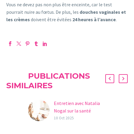
Vous ne devez pas non plus être enceinte, car le test
pourrait nuire au fœtus. De plus, les
douches vaginales et
les crèmes
doivent être évitées
24 heures à l’avance
.
PUBLICATIONS
SIMILAIRES
Entretien avec Natalia
Nogal sur la santé
mentale et la fertilité : «
10 Oct 2025
Ne vous jugez pas et ne
vous blâmez pas de ne