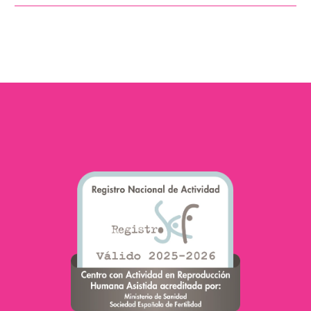
pas pouvoir concevoir »
De nombreux facteurs
ont un impact significatif
sur la fertilité. Parmi les
plus déterminants
figurent le stress et
l’anxiété qui, en
perturbant l’équilibre
hormonal, rendent
l’ovulation difficile et
affectent le sperme.