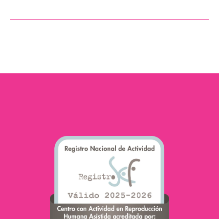
cadre de notre campagne
#Mujeresqueinspiran,
nous avons eu le plaisir
d’interviewer l’ancienne
patiente et…