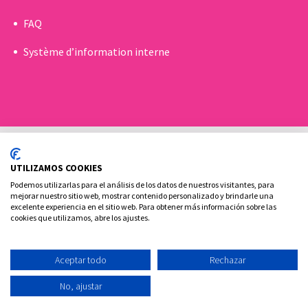
FAQ
Système d’information interne
UTILIZAMOS COOKIES
Podemos utilizarlas para el análisis de los datos de nuestros visitantes, para
mejorar nuestro sitio web, mostrar contenido personalizado y brindarle una
excelente experiencia en el sitio web. Para obtener más información sobre las
Politique de Cookies
Politique de confidentialité
cookies que utilizamos, abre los ajustes.
Contact
Aceptar todo
Rechazar
Ovoclinic ©2026
No, ajustar