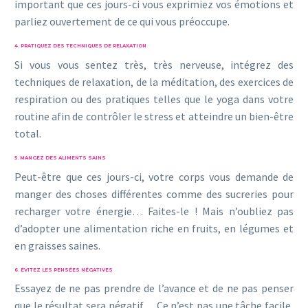
important que ces jours-ci vous exprimiez vos émotions et
parliez ouvertement de ce qui vous préoccupe.
4. PRATIQUEZ DES TECHNIQUES DE RELAXATION
Si vous vous sentez très, très nerveuse, intégrez des
techniques de relaxation, de la méditation, des exercices de
respiration ou des pratiques telles que le yoga dans votre
routine afin de contrôler le stress et atteindre un bien-être
total.
5. MANGEZ DES ALIMENTS SAINS
Peut-être que ces jours-ci, votre corps vous demande de
manger des choses différentes comme des sucreries pour
recharger votre énergie… Faites-le ! Mais n’oubliez pas
d’adopter une alimentation riche en fruits, en légumes et
en graisses saines.
6. ÉVITEZ LES PENSÉES NÉGATIVES
Essayez de ne pas prendre de l’avance et de ne pas penser
que le résultat sera négatif… Ce n’est pas une tâche facile,