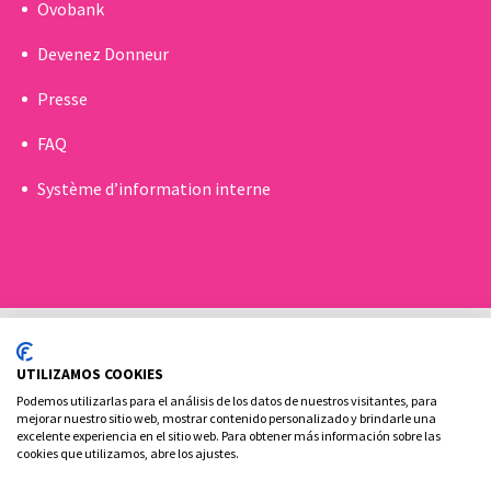
Ovobank
Devenez Donneur
Presse
FAQ
Système d’information interne
UTILIZAMOS COOKIES
Podemos utilizarlas para el análisis de los datos de nuestros visitantes, para
mejorar nuestro sitio web, mostrar contenido personalizado y brindarle una
excelente experiencia en el sitio web. Para obtener más información sobre las
Politique de Cookies
Politique de confidentialité
cookies que utilizamos, abre los ajustes.
Contact