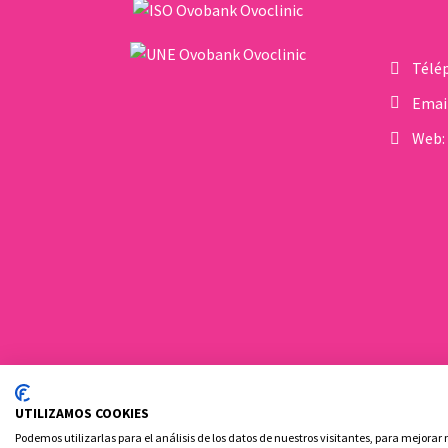
collaboratrice
souhaite avoir un
l’anxiété qui, en
d’Ovoclinic et fondatrice
enfant mais que le
perturbant l’équilibre
de Fertility Boost, un
temps passe et qu’ils
Télé
hormonal, rendent
espace dédié aux patients
constatent que la
l’ovulation difficile et
Emai
confrontés à des
grossesse désirée ne
affectent le sperme.
problèmes de
Web:
se…
reproduction…
UTILIZAMOS COOKIES
Ovoclinic ©2026
Podemos utilizarlas para el análisis de los datos de nuestros visitantes, para mejorar