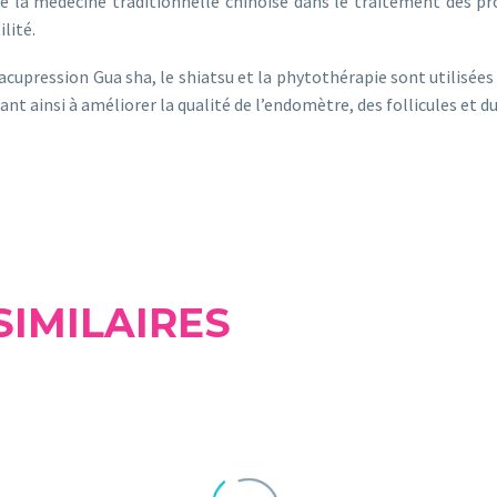
é de la médecine traditionnelle chinoise dans le traitement des prob
lité.
cupression Gua sha, le shiatsu et la phytothérapie sont utilisées
ant ainsi à améliorer la qualité de l’endomètre, des follicules et d
SIMILAIRES