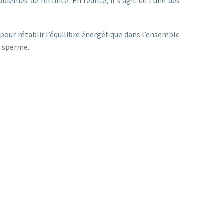
lèmes de fertilité. En réalité, il s’agit de l’une des
 pour rétablir l’équilibre énergétique dans l’ensemble
u sperme.