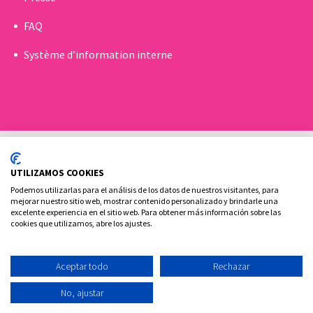
FAQ
Système d’information interne
UTILIZAMOS COOKIES
Podemos utilizarlas para el análisis de los datos de nuestros visitantes, para
mejorar nuestro sitio web, mostrar contenido personalizado y brindarle una
excelente experiencia en el sitio web. Para obtener más información sobre las
Politique de Cookies
Politique de confidentialité
cookies que utilizamos, abre los ajustes.
Contact
Aceptar todo
Rechazar
Ovoclinic ©2026
No, ajustar