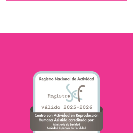
geneticamente i propri
embrioni, con l’obiettivo
di scoprire quali
presentano alterazioni
e…