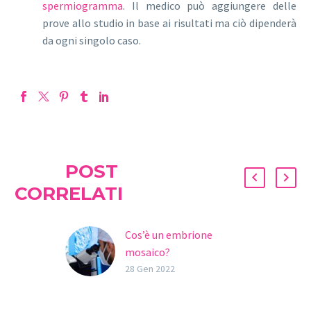
spermiogramma
. Il medico può aggiungere delle
prove allo studio in base ai risultati ma ciò dipenderà
da ogni singolo caso.
POST
CORRELATI
Cos’è un embrione
mosaico?
Sempre più coppie o
28 Gen 2022
donne decidono di
analizzare