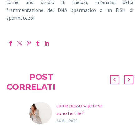
come uno studio di meiosi, un’analisi della
frammentazione del DNA spermatico o un FISH di
spermatozoi.
POST
CORRELATI
come posso sapere se
sono fertile?
Sapevi che la Spagna è
24 Mar 2023
uno dei paesi in cui la
maternità è più