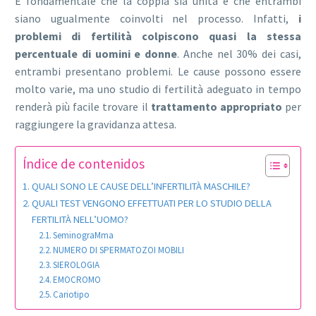
È fondamentale che la coppia sia unita e che entrambi
siano ugualmente coinvolti nel processo. Infatti,
i
problemi di fertilità colpiscono quasi la stessa
percentuale di uomini e donne
. Anche nel 30% dei casi,
entrambi presentano problemi. Le cause possono essere
molto varie, ma uno studio di fertilità adeguato in tempo
renderà più facile trovare il
trattamento appropriato
per
raggiungere la gravidanza attesa.
Índice de contenidos
QUALI SONO LE CAUSE DELL’INFERTILITÀ MASCHILE?
QUALI TEST VENGONO EFFETTUATI PER LO STUDIO DELLA
FERTILITÀ NELL’UOMO?
SeminograMma
NUMERO DI SPERMATOZOI MOBILI
SIEROLOGIA
EMOCROMO
Cariotipo