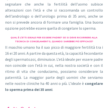
segnalare che anche la fertilità dell’uomo subisce
alterazioni con l’età e che si raccomanda un controllo
dell’andrologo o dell’urologo prima di 35 anni, anche se
non si prevede ancora di formare una famiglia. Una buona
opzione potrebbe essere quella di congelare lo sperma.
QUAL È L’ETÀ IDEALE PER ESSERE PADRE? SE SI DEVE RICORRERE ALLA
TECNICA DI CONGELAMENTO, QUANDO SAREBBE PIÙ EFFICACE?
Il maschio umano ha il suo picco di maggiore fertilità tra i
16 ei 20 anni. A partire da questa età, la capacità fecondante
degli spermatozoi, diminuisce. L’età ideale per essere padre
non coincide con l’età in cui, nella nostra società e con il
ritmo di vita che conduciamo, possiamo considerare la
paternità. La maggior parte degli uomini che serviamo
nelle nostre cliniche ha 40 anni o più. L’ideale è
congelare
lo sperma prima dei 35 anni
.