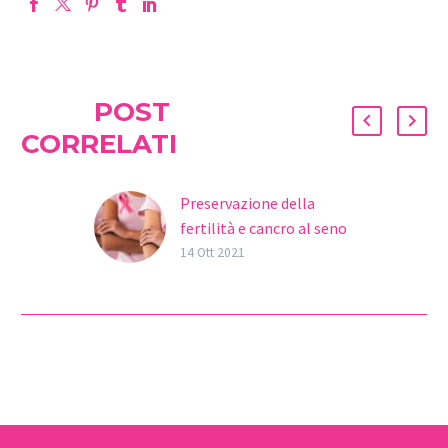
POST
CORRELATI
Preservazione della
fertilità e cancro al seno
#OTTOBREROSA Il
14 Ott 2021
cancro al seno è uni dei
tumori più comuni che ha
colpito più di 2,2 milioni
di…