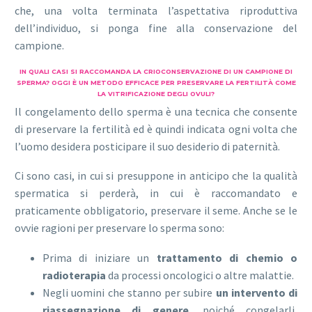
che, una volta terminata l’aspettativa riproduttiva
dell’individuo, si ponga fine alla conservazione del
campione.
IN QUALI CASI SI RACCOMANDA LA CRIOCONSERVAZIONE DI UN CAMPIONE DI
SPERMA? OGGI È UN METODO EFFICACE PER PRESERVARE LA FERTILITÀ COME
LA VITRIFICAZIONE DEGLI OVULI?
Il congelamento dello sperma è una tecnica che consente
di preservare la fertilità ed è quindi indicata ogni volta che
l’uomo desidera posticipare il suo desiderio di paternità.
Ci sono casi, in cui si presuppone in anticipo che la qualità
spermatica si perderà, in cui è raccomandato e
praticamente obbligatorio, preservare il seme. Anche se le
ovvie ragioni per preservare lo sperma sono:
Prima di iniziare un
trattamento di chemio o
radioterapia
da processi oncologici o altre malattie.
Negli uomini che stanno per subire
un intervento di
riassegnazione di genere
, poiché congelarli,